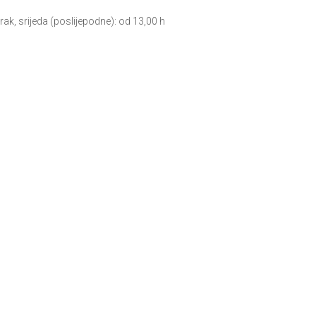
k, srijeda (poslijepodne): od 13,00 h
ak, srijeda (poslijepodne): od 13,00 h
˙
Pretraži …