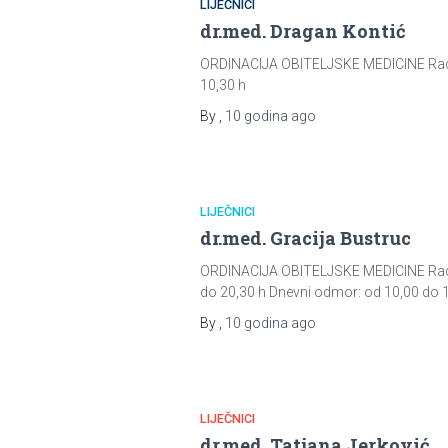
LIJEČNICI
dr.med. Dragan Kontić
ORDINACIJA OBITELJSKE MEDICINE Radno v
10,30 h
By
,
10 godina
ago
LIJEČNICI
dr.med. Gracija Bustruc
ORDINACIJA OBITELJSKE MEDICINE Radno vr
do 20,30 h Dnevni odmor: od 10,00 do 
By
,
10 godina
ago
LIJEČNICI
dr.med. Tatjana Jerković