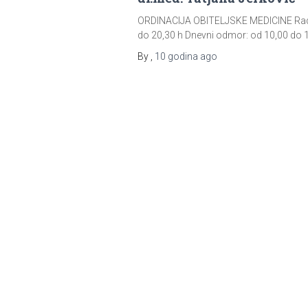
ORDINACIJA OBITELJSKE MEDICINE Radno vr
do 20,30 h Dnevni odmor: od 10,00 do 
By
,
10 godina
ago
LIJEČNICI
dr.med. Rada Majstrović
ORDINACIJA OBITELJSKE MEDICINE Radno vr
do 20,30 h Dnevni odmor: od 10,00 do 
By
,
10 godina
ago
Korisne poveznice