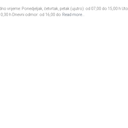
ijeme: Ponedjeljak, četvrtak, petak (ujutro): od 07,00 do 15,00 h Utora
10,30 h Dnevni odmor: od 16,00 do
Read more...
ijeme: Ponedjeljak, četvrtak, petak (ujutro) : od 07,00 do 15,00 h Utor
10,30 h Dnevni odmor: od 16,00
Read more...