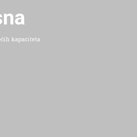
sna
ećih kapaciteta