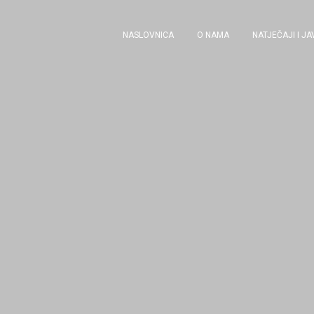
NASLOVNICA
O NAMA
NATJEČAJI I J