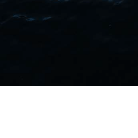
07. studeni 2024.
Putem priloga sadržaju možete preuzeti Obavijest o
izboru kandidata po javnom Natječaju od 25.09.2024.
za prijem u radni odnos na neodređeno vrijeme.